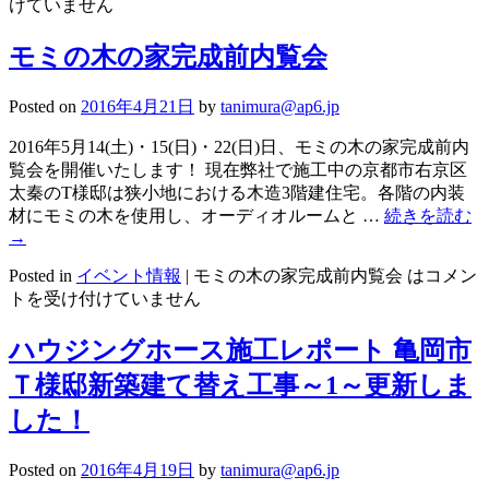
けていません
モミの木の家完成前内覧会
Posted on
2016年4月21日
by
tanimura@ap6.jp
2016年5月14(土)・15(日)・22(日)日、モミの木の家完成前内
覧会を開催いたします！ 現在弊社で施工中の京都市右京区
太秦のT様邸は狭小地における木造3階建住宅。各階の内装
材にモミの木を使用し、オーディオルームと …
続きを読む
→
Posted in
イベント情報
|
モミの木の家完成前内覧会 は
コメン
トを受け付けていません
ハウジングホース施工レポート 亀岡市
Ｔ様邸新築建て替え工事～1～更新しま
した！
Posted on
2016年4月19日
by
tanimura@ap6.jp