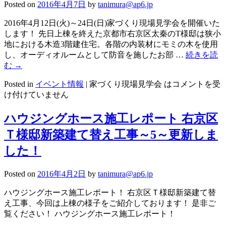
Posted on
2016年4月7日
by
tanimura@ap6.jp
2016年4月12日(火)～24日(日)家づくり現場見学会を開催いた
します！ 先日上棟を終えた京都市右京区太秦のT様邸は狭小
地における木造3階建住宅。各階の内装材にモミの木を使用
し、オーディオルームとして防音を施したお部 …
続きを読
む
→
Posted in
イベント情報
|
家づくり現場見学会 は
コメントを受
け付けていません
ハウジングホース施工レポート 右京区
Ｔ様邸新築建て替え工事～5～更新しま
した！
Posted on
2016年4月2日
by
tanimura@ap6.jp
ハウジングホース施工レポート！ 右京区Ｔ様邸新築建て替
え工事、今回は上棟の様子をご紹介しております！ 是非ご
覧ください！ ハウジングホース施工レポート！